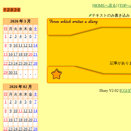
[HOMEへ戻る]
[TOP
テキストのみ書
2026 年 3 月
日
月
火
水
木
金
土
1
2
3
4
5
6
7
8
9
10
11
12
13
14
15
16
17
18
19
20
21
記事があり
22
23
24
25
26
27
28
29
30
31
-
-
-
-
2026 年 02 月
Diary V2.02 [
CGI
日
月
火
水
木
金
土
1
2
3
4
5
6
7
8
9
10
11
12
13
14
15
16
17
18
19
20
21
22
23
24
25
26
27
28