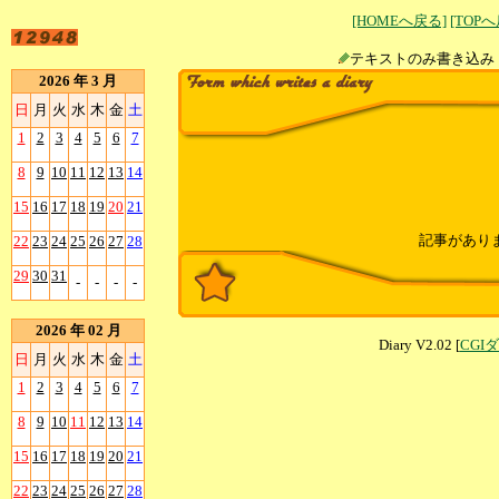
[HOMEへ戻る]
[TOP
テキストのみ書
2026 年 3 月
日
月
火
水
木
金
土
1
2
3
4
5
6
7
8
9
10
11
12
13
14
15
16
17
18
19
20
21
記事があり
22
23
24
25
26
27
28
29
30
31
-
-
-
-
2026 年 02 月
Diary V2.02 [
CGI
日
月
火
水
木
金
土
1
2
3
4
5
6
7
8
9
10
11
12
13
14
15
16
17
18
19
20
21
22
23
24
25
26
27
28