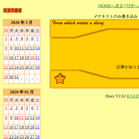
[HOMEへ戻る]
[TOP
テキストのみ書
2026 年 3 月
日
月
火
水
木
金
土
1
2
3
4
5
6
7
8
9
10
11
12
13
14
15
16
17
18
19
20
21
記事があり
22
23
24
25
26
27
28
29
30
31
-
-
-
-
2026 年 02 月
Diary V2.02 [
CGI
日
月
火
水
木
金
土
1
2
3
4
5
6
7
8
9
10
11
12
13
14
15
16
17
18
19
20
21
22
23
24
25
26
27
28