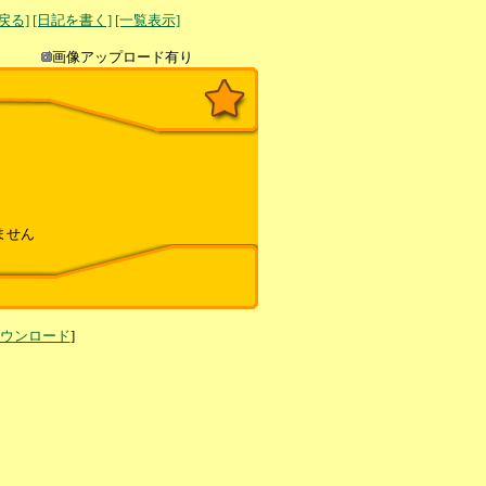
へ戻る]
[日記を書く]
[一覧表示]
き込み
画像アップロード有り
ません
ダウンロード
]