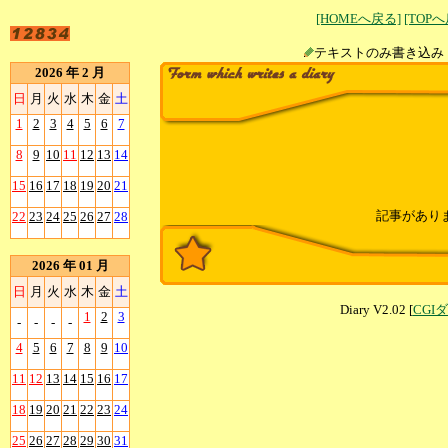
[HOMEへ戻る]
[TOP
テキストのみ書
2026 年 2 月
日
月
火
水
木
金
土
1
2
3
4
5
6
7
8
9
10
11
12
13
14
15
16
17
18
19
20
21
記事があり
22
23
24
25
26
27
28
2026 年 01 月
日
月
火
水
木
金
土
Diary V2.02 [
CGI
1
2
3
-
-
-
-
4
5
6
7
8
9
10
11
12
13
14
15
16
17
18
19
20
21
22
23
24
25
26
27
28
29
30
31