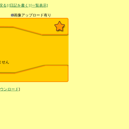
へ戻る]
[日記を書く]
[一覧表示]
き込み
画像アップロード有り
ません
ダウンロード
]