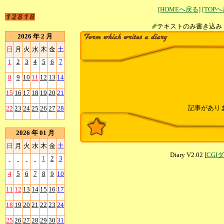
[HOMEへ戻る]
[TOP
テキストのみ書
2026 年 2 月
日
月
火
水
木
金
土
1
2
3
4
5
6
7
8
9
10
11
12
13
14
15
16
17
18
19
20
21
記事があり
22
23
24
25
26
27
28
2026 年 01 月
日
月
火
水
木
金
土
Diary V2.02 [
CGI
1
2
3
-
-
-
-
4
5
6
7
8
9
10
11
12
13
14
15
16
17
18
19
20
21
22
23
24
25
26
27
28
29
30
31