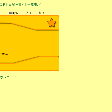
へ戻る]
[日記を書く]
[一覧表示]
き込み
画像アップロード有り
ません
ダウンロード
]