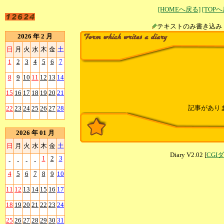
[HOMEへ戻る]
[TOP
テキストのみ書
2026 年 2 月
日
月
火
水
木
金
土
1
2
3
4
5
6
7
8
9
10
11
12
13
14
15
16
17
18
19
20
21
記事があり
22
23
24
25
26
27
28
2026 年 01 月
日
月
火
水
木
金
土
Diary V2.02 [
CGI
1
2
3
-
-
-
-
4
5
6
7
8
9
10
11
12
13
14
15
16
17
18
19
20
21
22
23
24
25
26
27
28
29
30
31