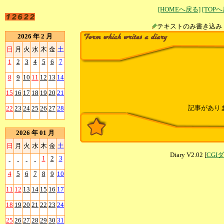
[HOMEへ戻る]
[TOP
テキストのみ書
2026 年 2 月
日
月
火
水
木
金
土
1
2
3
4
5
6
7
8
9
10
11
12
13
14
15
16
17
18
19
20
21
記事があり
22
23
24
25
26
27
28
2026 年 01 月
日
月
火
水
木
金
土
Diary V2.02 [
CGI
1
2
3
-
-
-
-
4
5
6
7
8
9
10
11
12
13
14
15
16
17
18
19
20
21
22
23
24
25
26
27
28
29
30
31