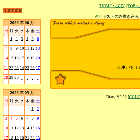
[HOMEへ戻る]
[TOP
テキストのみ書
2026 年 06 月
日
月
火
水
木
金
土
1
2
3
4
5
6
-
7
8
9
10
11
12
13
14
15
16
17
18
19
20
記事があり
21
22
23
24
25
26
27
28
29
30
-
-
-
-
2026 年 05 月
Diary V2.02 [
CGI
日
月
火
水
木
金
土
1
2
-
-
-
-
-
3
4
5
6
7
8
9
10
11
12
13
14
15
16
17
18
19
20
21
22
23