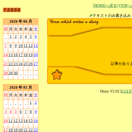
[HOMEへ戻る]
[TOP
テキストのみ書
2026 年 06 月
日
月
火
水
木
金
土
1
2
3
4
5
6
-
7
8
9
10
11
12
13
14
15
16
17
18
19
20
記事があり
21
22
23
24
25
26
27
28
29
30
-
-
-
-
2026 年 05 月
Diary V2.02 [
CGI
日
月
火
水
木
金
土
1
2
-
-
-
-
-
3
4
5
6
7
8
9
10
11
12
13
14
15
16
17
18
19
20
21
22
23