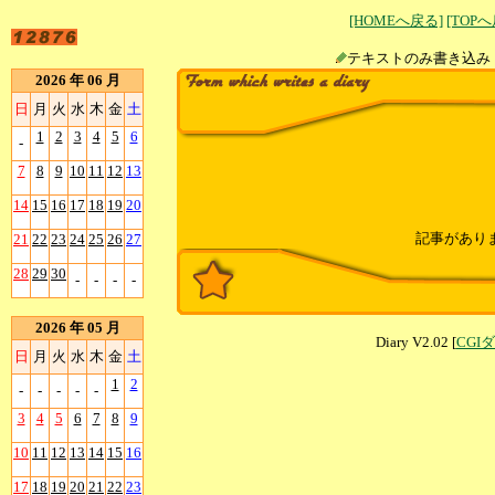
[HOMEへ戻る]
[TOP
テキストのみ書
2026 年 06 月
日
月
火
水
木
金
土
1
2
3
4
5
6
-
7
8
9
10
11
12
13
14
15
16
17
18
19
20
記事があり
21
22
23
24
25
26
27
28
29
30
-
-
-
-
2026 年 05 月
Diary V2.02 [
CGI
日
月
火
水
木
金
土
1
2
-
-
-
-
-
3
4
5
6
7
8
9
10
11
12
13
14
15
16
17
18
19
20
21
22
23