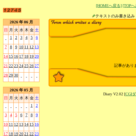
[HOMEへ戻る]
[TOP
テキストのみ書
2026 年 06 月
日
月
火
水
木
金
土
1
2
3
4
5
6
-
7
8
9
10
11
12
13
14
15
16
17
18
19
20
記事があり
21
22
23
24
25
26
27
28
29
30
-
-
-
-
2026 年 05 月
Diary V2.02 [
CGI
日
月
火
水
木
金
土
1
2
-
-
-
-
-
3
4
5
6
7
8
9
10
11
12
13
14
15
16
17
18
19
20
21
22
23