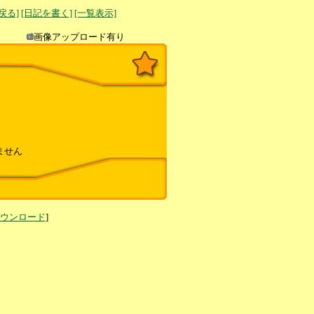
へ戻る]
[日記を書く]
[一覧表示]
き込み
画像アップロード有り
ません
ダウンロード
]