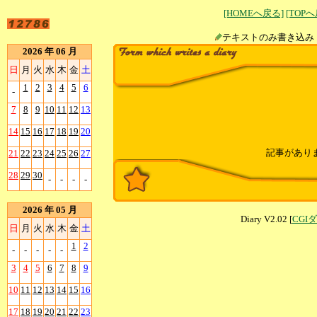
[HOMEへ戻る]
[TOP
テキストのみ書
2026 年 06 月
日
月
火
水
木
金
土
1
2
3
4
5
6
-
7
8
9
10
11
12
13
14
15
16
17
18
19
20
記事があり
21
22
23
24
25
26
27
28
29
30
-
-
-
-
2026 年 05 月
Diary V2.02 [
CGI
日
月
火
水
木
金
土
1
2
-
-
-
-
-
3
4
5
6
7
8
9
10
11
12
13
14
15
16
17
18
19
20
21
22
23