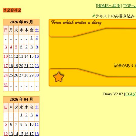
[HOMEへ戻る]
[TOP
テキストのみ書
2026 年 05 月
日
月
火
水
木
金
土
1
2
-
-
-
-
-
3
4
5
6
7
8
9
10
11
12
13
14
15
16
記事があり
17
18
19
20
21
22
23
24
25
26
27
28
29
30
31
-
-
-
-
-
-
Diary V2.02 [
CGI
2026 年 04 月
日
月
火
水
木
金
土
1
2
3
4
-
-
-
5
6
7
8
9
10
11
12
13
14
15
16
17
18