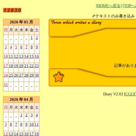
[HOMEへ戻る]
[TOP
テキストのみ書
2026 年 05 月
日
月
火
水
木
金
土
1
2
-
-
-
-
-
3
4
5
6
7
8
9
10
11
12
13
14
15
16
記事があり
17
18
19
20
21
22
23
24
25
26
27
28
29
30
31
-
-
-
-
-
-
Diary V2.02 [
CGI
2026 年 04 月
日
月
火
水
木
金
土
1
2
3
4
-
-
-
5
6
7
8
9
10
11
12
13
14
15
16
17
18