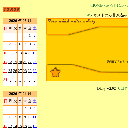
[HOMEへ戻る]
[TOP
テキストのみ書
2026 年 05 月
日
月
火
水
木
金
土
1
2
-
-
-
-
-
3
4
5
6
7
8
9
10
11
12
13
14
15
16
記事があり
17
18
19
20
21
22
23
24
25
26
27
28
29
30
31
-
-
-
-
-
-
Diary V2.02 [
CGI
2026 年 04 月
日
月
火
水
木
金
土
1
2
3
4
-
-
-
5
6
7
8
9
10
11
12
13
14
15
16
17
18