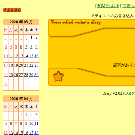
[HOMEへ戻る]
[TOP
テキストのみ書
2026 年 05 月
日
月
火
水
木
金
土
1
2
-
-
-
-
-
3
4
5
6
7
8
9
10
11
12
13
14
15
16
記事があり
17
18
19
20
21
22
23
24
25
26
27
28
29
30
31
-
-
-
-
-
-
Diary V2.02 [
CGI
2026 年 04 月
日
月
火
水
木
金
土
1
2
3
4
-
-
-
5
6
7
8
9
10
11
12
13
14
15
16
17
18