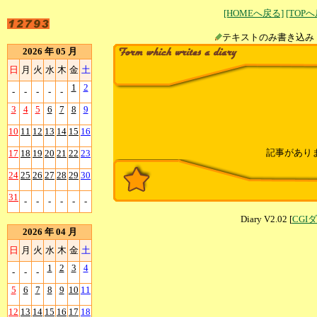
[HOMEへ戻る]
[TOP
テキストのみ書
2026 年 05 月
日
月
火
水
木
金
土
1
2
-
-
-
-
-
3
4
5
6
7
8
9
10
11
12
13
14
15
16
記事があり
17
18
19
20
21
22
23
24
25
26
27
28
29
30
31
-
-
-
-
-
-
Diary V2.02 [
CGI
2026 年 04 月
日
月
火
水
木
金
土
1
2
3
4
-
-
-
5
6
7
8
9
10
11
12
13
14
15
16
17
18