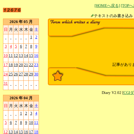
[HOMEへ戻る]
[TOP
テキストのみ書
2026 年 05 月
日
月
火
水
木
金
土
1
2
-
-
-
-
-
3
4
5
6
7
8
9
10
11
12
13
14
15
16
記事があり
17
18
19
20
21
22
23
24
25
26
27
28
29
30
31
-
-
-
-
-
-
Diary V2.02 [
CGI
2026 年 04 月
日
月
火
水
木
金
土
1
2
3
4
-
-
-
5
6
7
8
9
10
11
12
13
14
15
16
17
18