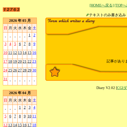
[HOMEへ戻る]
[TOP
テキストのみ書
2026 年 05 月
日
月
火
水
木
金
土
1
2
-
-
-
-
-
3
4
5
6
7
8
9
10
11
12
13
14
15
16
記事があり
17
18
19
20
21
22
23
24
25
26
27
28
29
30
31
-
-
-
-
-
-
Diary V2.02 [
CGI
2026 年 04 月
日
月
火
水
木
金
土
1
2
3
4
-
-
-
5
6
7
8
9
10
11
12
13
14
15
16
17
18