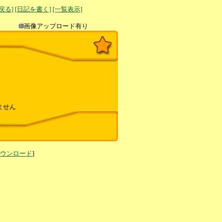
へ戻る]
[日記を書く]
[一覧表示]
き込み
画像アップロード有り
ません
ダウンロード
]