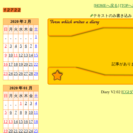
[HOMEへ戻る]
[TOP
テキストのみ書
2020 年 2 月
日
月
火
水
木
金
土
1
-
-
-
-
-
-
2
3
4
5
6
7
8
9
10
11
12
13
14
15
記事があり
16
17
18
19
20
21
22
23
24
25
26
27
28
29
2020 年 01 月
Diary V2.02 [
CGI
日
月
火
水
木
金
土
1
2
3
4
-
-
-
5
6
7
8
9
10
11
12
13
14
15
16
17
18
19
20
21
22
23
24
25