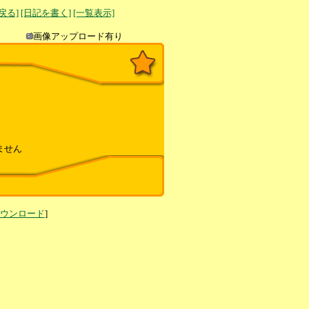
へ戻る]
[日記を書く]
[一覧表示]
き込み
画像アップロード有り
ません
ダウンロード
]