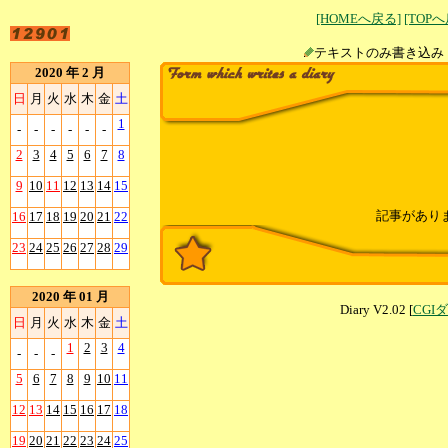
[HOMEへ戻る]
[TOP
テキストのみ書
2020 年 2 月
日
月
火
水
木
金
土
1
-
-
-
-
-
-
2
3
4
5
6
7
8
9
10
11
12
13
14
15
記事があり
16
17
18
19
20
21
22
23
24
25
26
27
28
29
2020 年 01 月
Diary V2.02 [
CGI
日
月
火
水
木
金
土
1
2
3
4
-
-
-
5
6
7
8
9
10
11
12
13
14
15
16
17
18
19
20
21
22
23
24
25