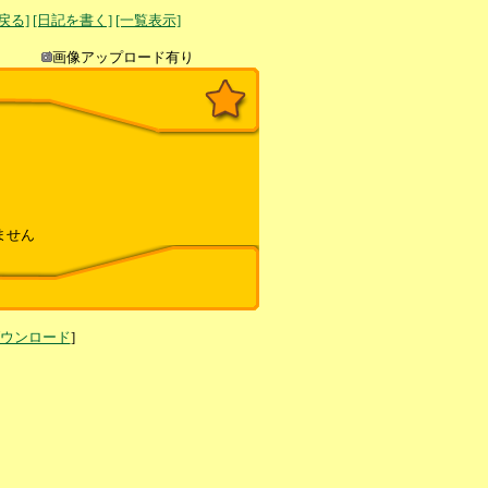
へ戻る]
[日記を書く]
[一覧表示]
き込み
画像アップロード有り
ません
ダウンロード
]