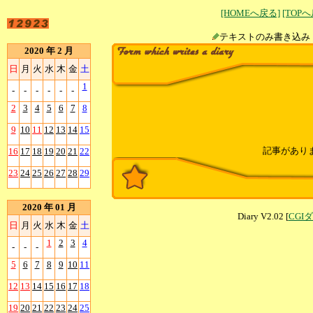
[HOMEへ戻る]
[TOP
テキストのみ書
2020 年 2 月
日
月
火
水
木
金
土
1
-
-
-
-
-
-
2
3
4
5
6
7
8
9
10
11
12
13
14
15
記事があり
16
17
18
19
20
21
22
23
24
25
26
27
28
29
2020 年 01 月
Diary V2.02 [
CGI
日
月
火
水
木
金
土
1
2
3
4
-
-
-
5
6
7
8
9
10
11
12
13
14
15
16
17
18
19
20
21
22
23
24
25