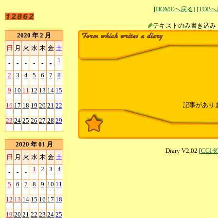
[HOMEへ戻る]
[TOP
テキストのみ書
2020 年 2 月
日
月
火
水
木
金
土
1
-
-
-
-
-
-
2
3
4
5
6
7
8
9
10
11
12
13
14
15
記事があり
16
17
18
19
20
21
22
23
24
25
26
27
28
29
2020 年 01 月
Diary V2.02 [
CGI
日
月
火
水
木
金
土
1
2
3
4
-
-
-
5
6
7
8
9
10
11
12
13
14
15
16
17
18
19
20
21
22
23
24
25