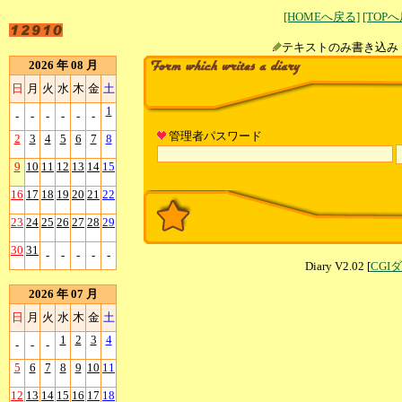
[HOMEへ戻る]
[TOP
テキストのみ書
2026 年 08 月
日
月
火
水
木
金
土
1
-
-
-
-
-
-
管理者パスワード
2
3
4
5
6
7
8
9
10
11
12
13
14
15
16
17
18
19
20
21
22
23
24
25
26
27
28
29
30
31
-
-
-
-
-
Diary V2.02 [
CGI
2026 年 07 月
日
月
火
水
木
金
土
1
2
3
4
-
-
-
5
6
7
8
9
10
11
12
13
14
15
16
17
18