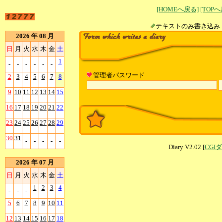
[HOMEへ戻る]
[TOP
テキストのみ書
2026 年 08 月
日
月
火
水
木
金
土
1
-
-
-
-
-
-
管理者パスワード
2
3
4
5
6
7
8
9
10
11
12
13
14
15
16
17
18
19
20
21
22
23
24
25
26
27
28
29
30
31
-
-
-
-
-
Diary V2.02 [
CGI
2026 年 07 月
日
月
火
水
木
金
土
1
2
3
4
-
-
-
5
6
7
8
9
10
11
12
13
14
15
16
17
18