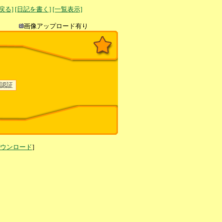
へ戻る]
[日記を書く]
[一覧表示]
き込み
画像アップロード有り
ダウンロード
]