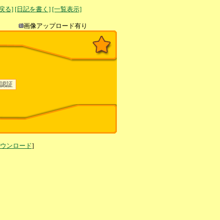
へ戻る]
[日記を書く]
[一覧表示]
き込み
画像アップロード有り
ダウンロード
]