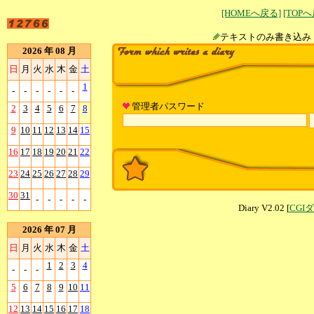
[HOMEへ戻る]
[TOP
テキストのみ書
2026 年 08 月
日
月
火
水
木
金
土
1
-
-
-
-
-
-
管理者パスワード
2
3
4
5
6
7
8
9
10
11
12
13
14
15
16
17
18
19
20
21
22
23
24
25
26
27
28
29
30
31
-
-
-
-
-
Diary V2.02 [
CGI
2026 年 07 月
日
月
火
水
木
金
土
1
2
3
4
-
-
-
5
6
7
8
9
10
11
12
13
14
15
16
17
18