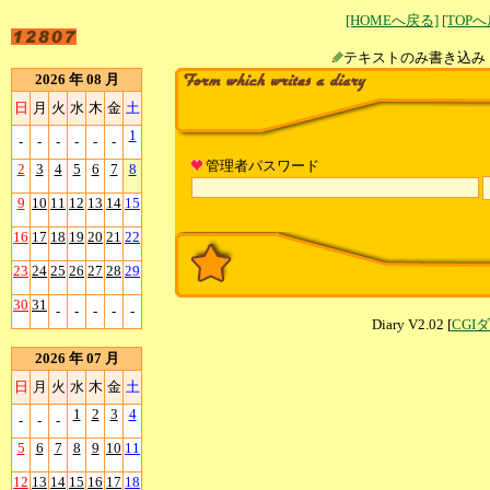
[HOMEへ戻る]
[TOP
テキストのみ書
2026 年 08 月
日
月
火
水
木
金
土
1
-
-
-
-
-
-
管理者パスワード
2
3
4
5
6
7
8
9
10
11
12
13
14
15
16
17
18
19
20
21
22
23
24
25
26
27
28
29
30
31
-
-
-
-
-
Diary V2.02 [
CGI
2026 年 07 月
日
月
火
水
木
金
土
1
2
3
4
-
-
-
5
6
7
8
9
10
11
12
13
14
15
16
17
18