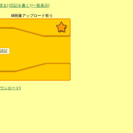
へ戻る]
[日記を書く]
[一覧表示]
き込み
画像アップロード有り
ダウンロード
]