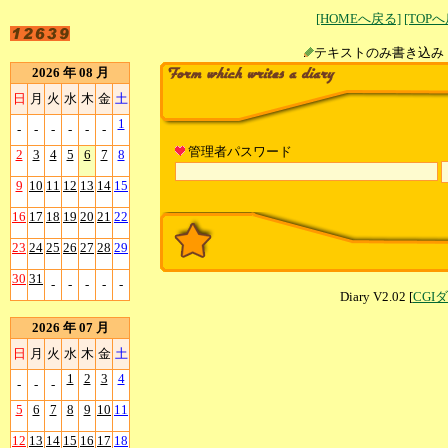
[HOMEへ戻る]
[TOP
テキストのみ書
2026 年 08 月
日
月
火
水
木
金
土
1
-
-
-
-
-
-
管理者パスワード
2
3
4
5
6
7
8
9
10
11
12
13
14
15
16
17
18
19
20
21
22
23
24
25
26
27
28
29
30
31
-
-
-
-
-
Diary V2.02 [
CGI
2026 年 07 月
日
月
火
水
木
金
土
1
2
3
4
-
-
-
5
6
7
8
9
10
11
12
13
14
15
16
17
18