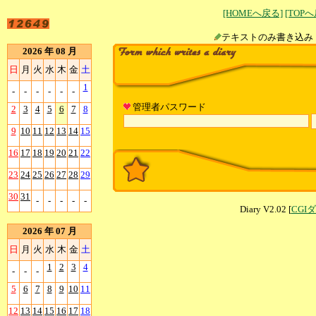
[HOMEへ戻る]
[TOP
テキストのみ書
2026 年 08 月
日
月
火
水
木
金
土
1
-
-
-
-
-
-
管理者パスワード
2
3
4
5
6
7
8
9
10
11
12
13
14
15
16
17
18
19
20
21
22
23
24
25
26
27
28
29
30
31
-
-
-
-
-
Diary V2.02 [
CGI
2026 年 07 月
日
月
火
水
木
金
土
1
2
3
4
-
-
-
5
6
7
8
9
10
11
12
13
14
15
16
17
18