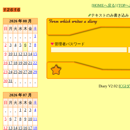
[HOMEへ戻る]
[TOP
テキストのみ書
2026 年 08 月
日
月
火
水
木
金
土
1
-
-
-
-
-
-
管理者パスワード
2
3
4
5
6
7
8
9
10
11
12
13
14
15
16
17
18
19
20
21
22
23
24
25
26
27
28
29
30
31
-
-
-
-
-
Diary V2.02 [
CGI
2026 年 07 月
日
月
火
水
木
金
土
1
2
3
4
-
-
-
5
6
7
8
9
10
11
12
13
14
15
16
17
18