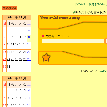
[HOMEへ戻る]
[TOP
テキストのみ書
2026 年 08 月
日
月
火
水
木
金
土
1
-
-
-
-
-
-
管理者パスワード
2
3
4
5
6
7
8
9
10
11
12
13
14
15
16
17
18
19
20
21
22
23
24
25
26
27
28
29
30
31
-
-
-
-
-
Diary V2.02 [
CGI
2026 年 07 月
日
月
火
水
木
金
土
1
2
3
4
-
-
-
5
6
7
8
9
10
11
12
13
14
15
16
17
18