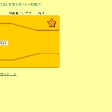
へ戻る]
[日記を書く]
[一覧表示]
き込み
画像アップロード有り
ダウンロード
]