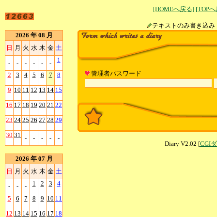
[HOMEへ戻る]
[TOP
テキストのみ書
2026 年 08 月
日
月
火
水
木
金
土
1
-
-
-
-
-
-
管理者パスワード
2
3
4
5
6
7
8
9
10
11
12
13
14
15
16
17
18
19
20
21
22
23
24
25
26
27
28
29
30
31
-
-
-
-
-
Diary V2.02 [
CGI
2026 年 07 月
日
月
火
水
木
金
土
1
2
3
4
-
-
-
5
6
7
8
9
10
11
12
13
14
15
16
17
18