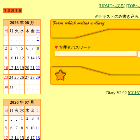
[HOMEへ戻る]
[TOP
テキストのみ書
2026 年 08 月
日
月
火
水
木
金
土
1
-
-
-
-
-
-
管理者パスワード
2
3
4
5
6
7
8
9
10
11
12
13
14
15
16
17
18
19
20
21
22
23
24
25
26
27
28
29
30
31
-
-
-
-
-
Diary V2.02 [
CGI
2026 年 07 月
日
月
火
水
木
金
土
1
2
3
4
-
-
-
5
6
7
8
9
10
11
12
13
14
15
16
17
18