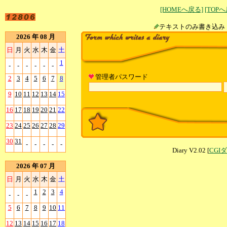
[HOMEへ戻る]
[TOP
テキストのみ書
2026 年 08 月
日
月
火
水
木
金
土
1
-
-
-
-
-
-
管理者パスワード
2
3
4
5
6
7
8
9
10
11
12
13
14
15
16
17
18
19
20
21
22
23
24
25
26
27
28
29
30
31
-
-
-
-
-
Diary V2.02 [
CGI
2026 年 07 月
日
月
火
水
木
金
土
1
2
3
4
-
-
-
5
6
7
8
9
10
11
12
13
14
15
16
17
18