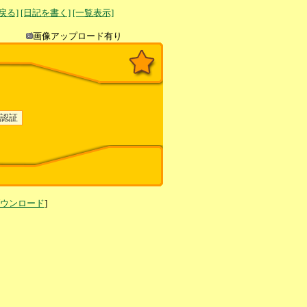
へ戻る]
[日記を書く]
[一覧表示]
き込み
画像アップロード有り
ダウンロード
]