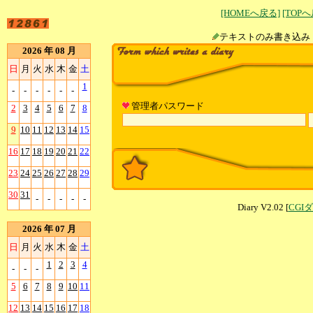
[HOMEへ戻る]
[TOP
テキストのみ書
2026 年 08 月
日
月
火
水
木
金
土
1
-
-
-
-
-
-
管理者パスワード
2
3
4
5
6
7
8
9
10
11
12
13
14
15
16
17
18
19
20
21
22
23
24
25
26
27
28
29
30
31
-
-
-
-
-
Diary V2.02 [
CGI
2026 年 07 月
日
月
火
水
木
金
土
1
2
3
4
-
-
-
5
6
7
8
9
10
11
12
13
14
15
16
17
18