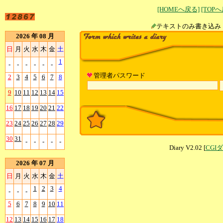
[HOMEへ戻る]
[TOP
テキストのみ書
2026 年 08 月
日
月
火
水
木
金
土
1
-
-
-
-
-
-
管理者パスワード
2
3
4
5
6
7
8
9
10
11
12
13
14
15
16
17
18
19
20
21
22
23
24
25
26
27
28
29
30
31
-
-
-
-
-
Diary V2.02 [
CGI
2026 年 07 月
日
月
火
水
木
金
土
1
2
3
4
-
-
-
5
6
7
8
9
10
11
12
13
14
15
16
17
18