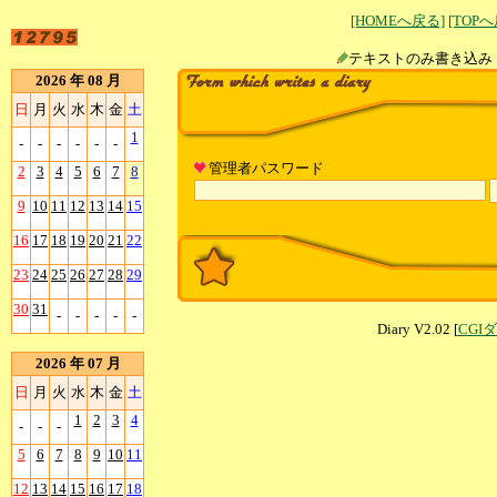
[HOMEへ戻る]
[TOP
テキストのみ書
2026 年 08 月
日
月
火
水
木
金
土
1
-
-
-
-
-
-
管理者パスワード
2
3
4
5
6
7
8
9
10
11
12
13
14
15
16
17
18
19
20
21
22
23
24
25
26
27
28
29
30
31
-
-
-
-
-
Diary V2.02 [
CGI
2026 年 07 月
日
月
火
水
木
金
土
1
2
3
4
-
-
-
5
6
7
8
9
10
11
12
13
14
15
16
17
18