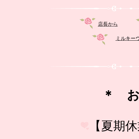
店長
から
ミルキー
＊ 
【夏期休