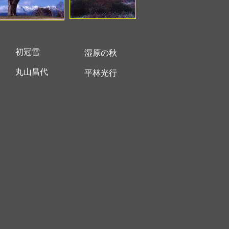
初冠雪
湿原の秋
丸山昌代
平林光行