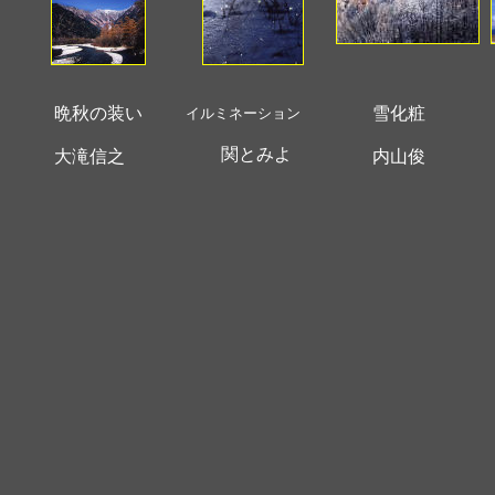
晩秋の装い
雪化粧
イルミネーション
関とみよ
大滝信之
内山俊