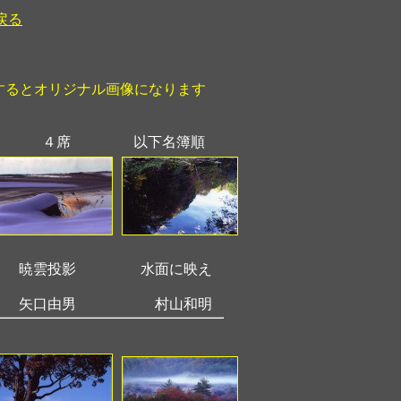
戻る
するとオリジナル画像になります
４席
以下名簿順
暁雲投影
水面に映え
矢口由男
村山和明