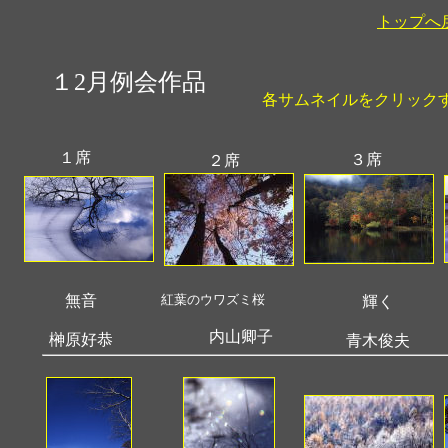
トップへ
１2月例会作品
各サムネイルをクリック
１席
３席
２席
無音
紅葉のウワズミ桜
輝く
内山卿子
榊原好恭
青木俊夫