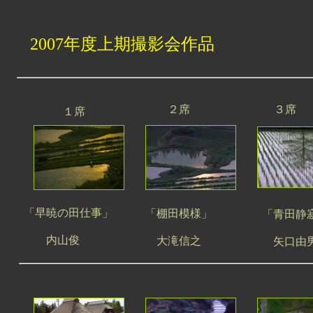
2007年度上期撮影会作品
２席
３席
１席
「早暁の田仕事」
「棚田模様」
「青田静
内山俊
大滝信之
矢口由