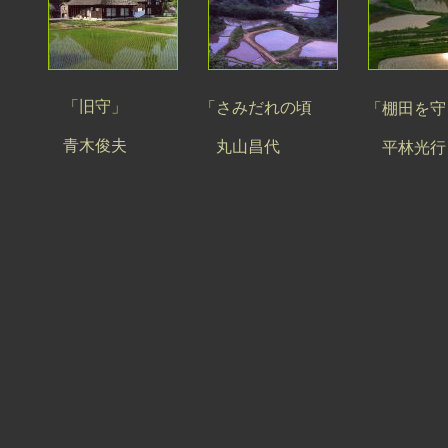
「旧守」
「さみだれの頃
「棚田を守
青木俊夫
丸山昌代
平林光行