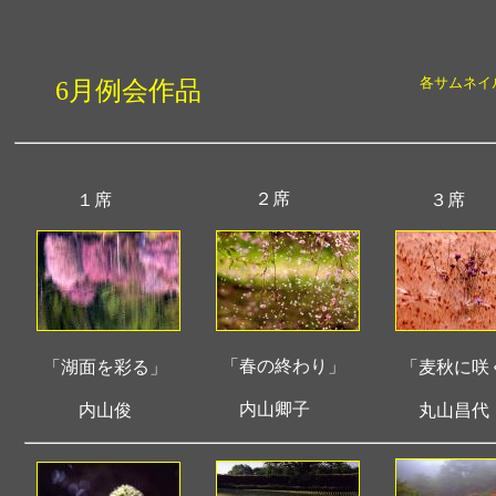
各サムネイ
6月例会作品
２席
１席
３席
「春の終わり」
「湖面を彩る」
「麦秋に咲
内山卿子
内山俊
丸山昌代