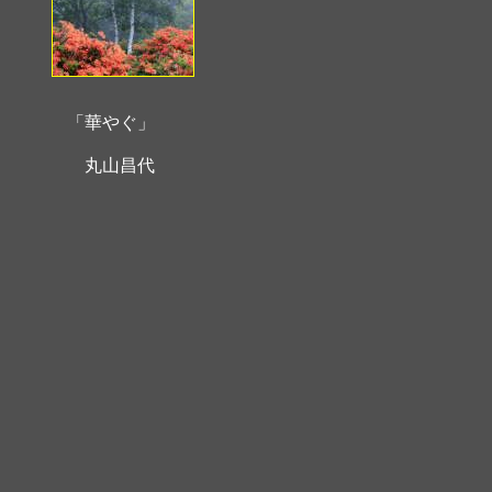
「華やぐ」
丸山昌代