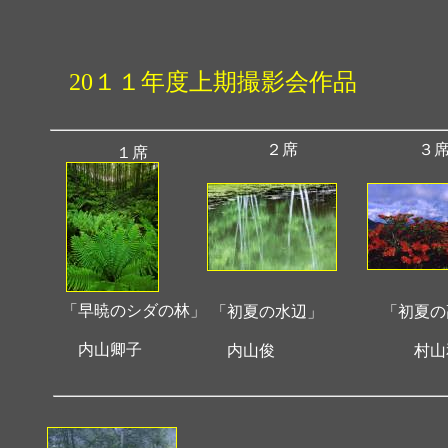
20１１年度上期撮影会作品
２席
３
１席
「早暁のシダの林」
「初夏の水辺」
「初夏の
内山卿子
内山俊
村山