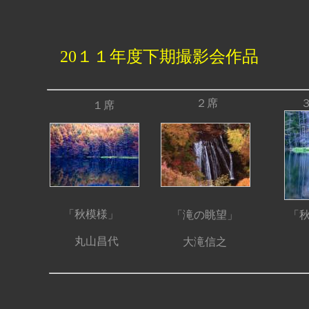
20１１年度下期撮影会作品
２席
１席
「秋模様」
「滝の眺望」
「
丸山昌代
大滝信之
内