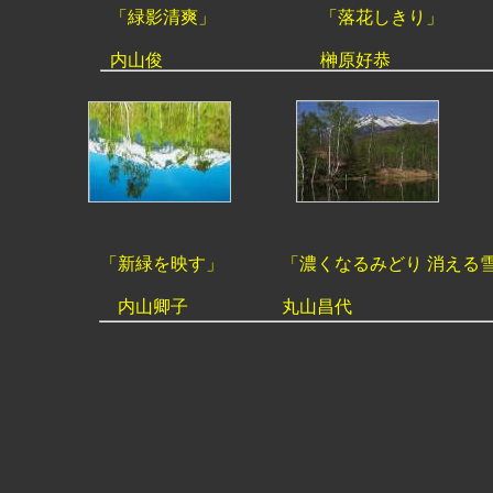
「緑影清爽」
「落花しきり」
内山俊
榊原好恭
「新緑を映す」
「濃くなるみどり 消える
内山卿子
丸山昌代