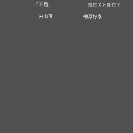
「不屈」
「惑星Ｘと衛星Ｙ」
内山俊
榊原好泰