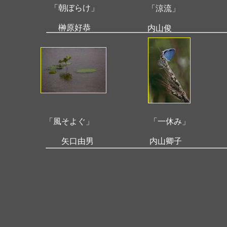
「朝ぼらけ」
「涼流」
榊原好恭
内山俊
「風そよぐ」
「一休み」
矢口由男
内山卿子