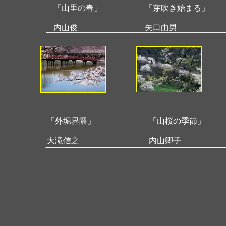
「山里の春」
「芽吹き始まる」
内山俊
矢口由男
「外堀界隈」
「山桜の季節」
大滝信之
内山卿子