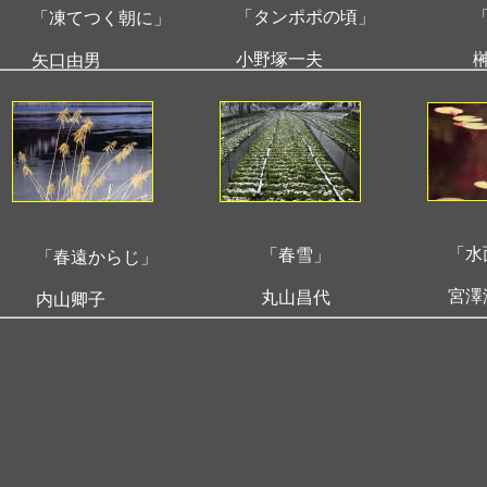
「タンポポの頃」
「凍てつく朝に」
小野塚一夫
矢口由男
「水
「春雪」
「春遠からじ」
宮澤
丸山昌代
内山卿子