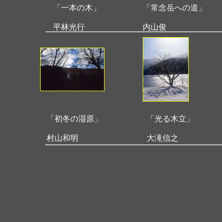
「一本の木」
「常念岳への道」
平林光行
内山俊
「初冬の湿原」
「光る木立」
村山和明
大滝信之