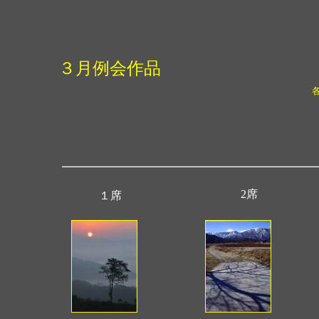
３月例会作品
2席
１席