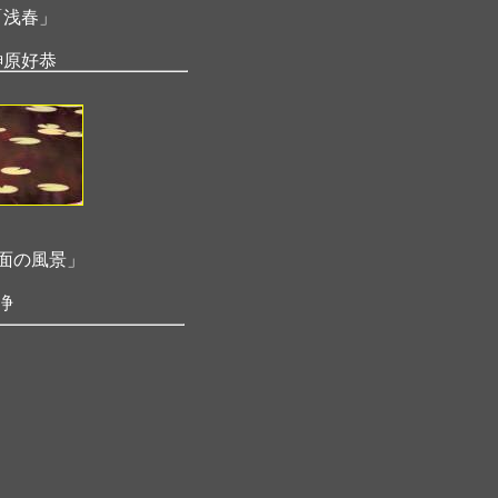
「浅春」
榊原好恭
面の風景」
浄