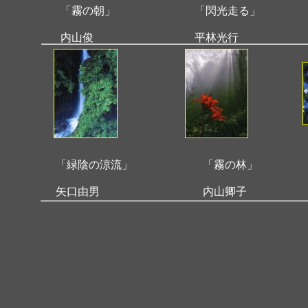
「霧の朝」
「閃光走る」
内山俊
平林光行
「緑陰の涼流」
「霧の林」
矢口由男
内山卿子