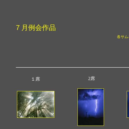
７月例会作品
各サム
2席
１席