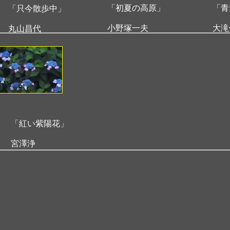
「初夏の高原」
「青
「只今散歩中」
小野塚一夫
大滝
丸山昌代
「紅い紫陽花」
宮澤浄