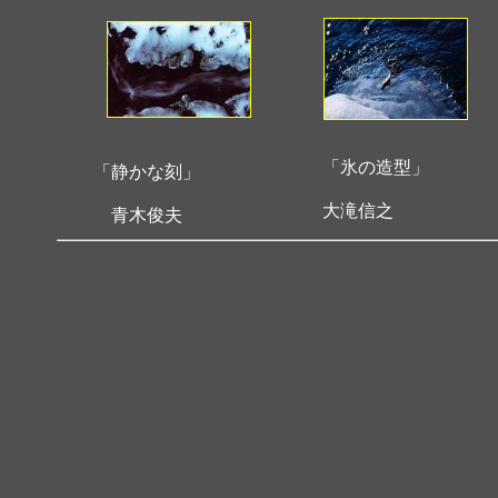
「氷の造型」
「静かな刻」
大滝信之
青木俊夫