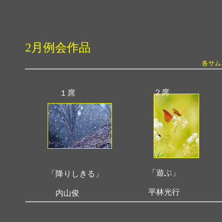
2月例会作品
各サム
２席
１席
「遊ぶ」
「降りしきる」
平林光行
内山俊